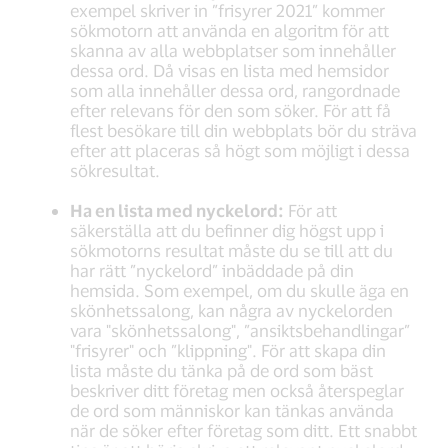
exempel skriver in ”frisyrer 2021” kommer
sökmotorn att använda en algoritm för att
skanna av alla webbplatser som innehåller
dessa ord. Då visas en lista med hemsidor
som alla innehåller dessa ord, rangordnade
efter relevans för den som söker. För att få
flest besökare till din webbplats bör du sträva
efter att placeras så högt som möjligt i dessa
sökresultat.
Ha en lista med nyckelord:
För att
säkerställa att du befinner dig högst upp i
sökmotorns resultat måste du se till att du
har rätt ”nyckelord” inbäddade på din
hemsida. Som exempel, om du skulle äga en
skönhetssalong, kan några av nyckelorden
vara "skönhetssalong", ”ansiktsbehandlingar”
"frisyrer" och ”klippning". För att skapa din
lista måste du tänka på de ord som bäst
beskriver ditt företag men också återspeglar
de ord som människor kan tänkas använda
när de söker efter företag som ditt. Ett snabbt