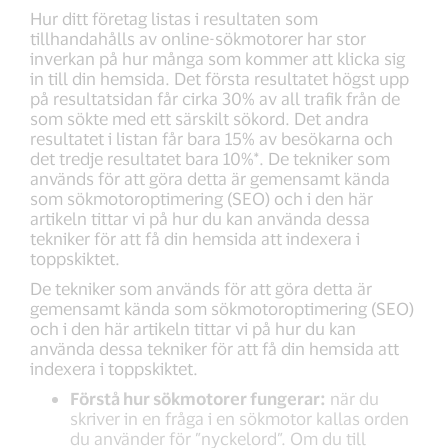
Hur ditt företag listas i resultaten som
tillhandahålls av online-sökmotorer har stor
inverkan på hur många som kommer att klicka sig
in till din hemsida. Det första resultatet högst upp
på resultatsidan får cirka 30% av all trafik från de
som sökte med ett särskilt sökord. Det andra
resultatet i listan får bara 15% av besökarna och
det tredje resultatet bara 10%*. De tekniker som
används för att göra detta är gemensamt kända
som sökmotoroptimering (SEO) och i den här
artikeln tittar vi på hur du kan använda dessa
tekniker för att få din hemsida att indexera i
toppskiktet.
De tekniker som används för att göra detta är
gemensamt kända som sökmotoroptimering (SEO)
och i den här artikeln tittar vi på hur du kan
använda dessa tekniker för att få din hemsida att
indexera i toppskiktet.
Förstå hur sökmotorer fungerar:
när du
skriver in en fråga i en sökmotor kallas orden
du använder för ”nyckelord”. Om du till