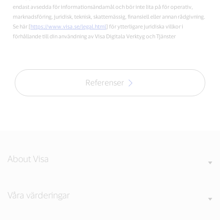
endast avsedda för informationsändamål och bör inte lita på för operativ,
marknadsföring, juridisk, teknisk, skattemässig, finansiell eller annan rådgivning.
Se här [
https://www.visa.se/legal.html
] för ytterligare juridiska villkor i
förhållande till din användning av Visa Digitala Verktyg och Tjänster
Referenser
About Visa
Våra värderingar