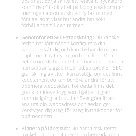
tips är att börja skriva ett relevant nyckelord
som "frisör" i sökfältet på Google så kommer
meningen automatiskt att fyllas ut med
förslag, som visar hur andra har sökt i
förhållande till den termen.
Genomför en SEO-granskning:
Du kanske
redan har låtit någon konfigurera din
webbplats åt dig och kanske har de redan
implementerat nyckelord i din kod. Men hur
vet du om de har det? Och hur vet du om din
hemsida är taggad med rätt sökord? En SEO-
granskning av siten kan avslöja om det finns
kodelement du kan behöva ändra för att
optimera webbsidan. För detta finns det
gratis onlineverktyg som hjälper dig att
komma igång, allt du behöver göra är att
ansluta din webbadress och sedan ger
verktygen dig steg-för-steg-instruktioner för
optimeringen.
Planera på lång sikt:
Nu har vi diskuterat
nyckelord och optimerat din hemsida men