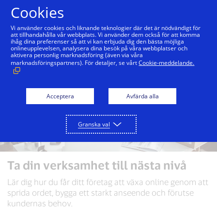
Hoppa till innehåll
Cookies
Vi använder cookies och liknande teknologier där det är nödvändigt för
att tillhandahålla vår webbplats. Vi använder dem också för att komma
ihåg dina preferenser så att vi kan erbjuda dig den bästa möjliga
onlineupplevelsen, analysera dina besök på våra webbplatser och
aktivera personlig marknadsföring (även via våra
marknadsföringspartners). För detaljer, se vårt
Cookie-meddelande.
Acceptera
Avfärda alla
Granska val
Ta din verksamhet till nästa nivå
Lär dig hur du får ditt företag att växa online genom att
sprida ordet, bygga ett starkt anseende och förutse
kundernas behov.