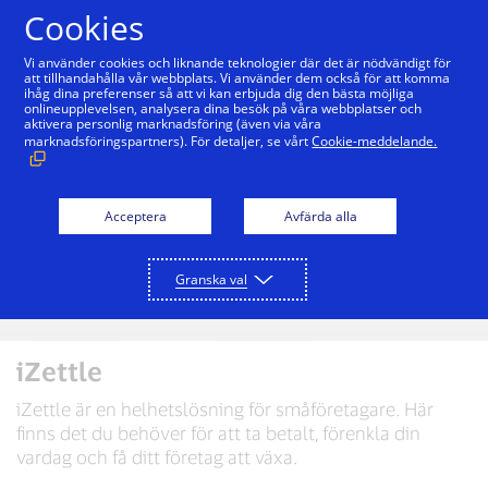
Hoppa till innehåll
Cookies
Vi använder cookies och liknande teknologier där det är nödvändigt för
att tillhandahålla vår webbplats. Vi använder dem också för att komma
ihåg dina preferenser så att vi kan erbjuda dig den bästa möjliga
onlineupplevelsen, analysera dina besök på våra webbplatser och
aktivera personlig marknadsföring (även via våra
marknadsföringspartners). För detaljer, se vårt
Cookie-meddelande.
Acceptera
Avfärda alla
Granska val
iZettle
iZettle är en helhetslösning för småföretagare. Här
finns det du behöver för att ta betalt, förenkla din
vardag och få ditt företag att växa.