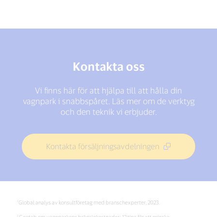
Kontakta oss
Vi finns här för att hjälpa till att hålla din
vagnpark i snabbspåret. Läs mer om de verktyg
och den teknik vi erbjuder.
Kontakta försäljningsavdelningen
Global analys av konsultföretag med branschexperter, 2023.
Geotab om vagnparkens bränslekostnader: 12 tips för att minska