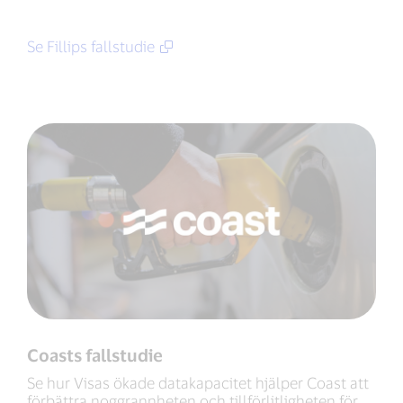
Se Fillips fallstudie
Coasts fallstudie
Se hur Visas ökade datakapacitet hjälper Coast att
förbättra noggrannheten och tillförlitligheten för