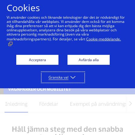
Hoppa till innehåll
Cookies
Vi använder cookies och liknande teknologier där det är nödvändigt för
att tillhandahålla vår webbplats. Vi använder dem också för att komma
ihåg dina preferenser så att vi kan erbjuda dig den bästa möjliga
onlineupplevelsen, analysera dina besök på våra webbplatser och
aktivera personlig marknadsföring (även via våra
marknadsföringspartners). För detaljer, se vårt
Cookie-meddelande.
Acceptera
Avfärda alla
Granska val
VAGNPARKER OCH MOBILITET
Driver framtidens betalningar
Inledning
Fördelar
Exempel på användningsom
för vagnparker
Håll jämna steg med den snabba
Det globala landskapet för vagnparker och