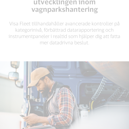
utvecklingen inom
transporter utvecklas ständigt, inklusive hur
operatörer betalar, får betalt och hanterar anställdas
vagnparkshantering
utgifter. Läs mer om hur Visas flexibla och säkra
lösningar kan hjälpa ditt företag att ligga steget före.
Visa Fleet tillhandahåller avancerade kontroller på
kategorinivå, förbättrad datarapportering och
instrumentpaneler i realtid som hjälper dig att fatta
Kontakta försäljningsavdelningen
mer datadrivna beslut.