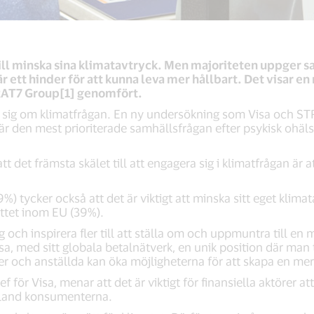
ll minska sina klimatavtryck. Men majoriteten uppger sa
r ett hinder för att kunna leva mer hållbart. Det visar 
TRAT7 Group[1] genomfört.
r sig om klimatfrågan. En ny undersökning som Visa och S
t är den mest prioriterade samhällsfrågan efter psykisk ohä
t det främsta skälet till att engagera sig i klimatfrågan är 
) tycker också att det är viktigt att minska sitt eget klimata
ttet inom EU (39%).
ing och inspirera fler till att ställa om och uppmuntra till e
isa, med sitt globala betalnätverk, en unik position där m
r och anställda kan öka möjligheterna för att skapa en me
för Visa, menar att det är viktigt för finansiella aktörer att 
land konsumenterna.