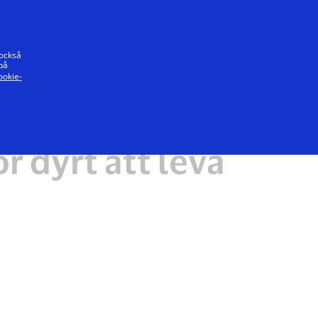
t löfte
 också
på
ookie-
ör dyrt att leva