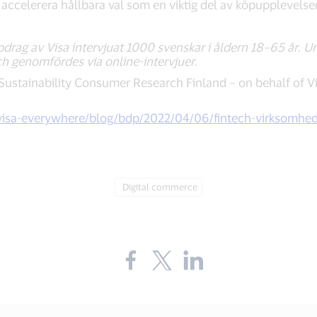
h accelerera hållbara val som en viktig del av köpupplevelse
rag av Visa intervjuat 1000 svenskar i åldern 18–65 år. 
h genomfördes via online-intervjuer.
ustainability Consumer Research Finland – on behalf of Vis
visa-everywhere/blog/bdp/2022/04/06/fintech-virksomhede
Tag:
Digital commerce
Share
Share
Share
the
the
the
blog
blog
blog
on
on
on
Facebook
Twitter
LinkedIn
(external
(external
(external