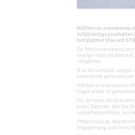
Hälften av svenskarna vi
miljövänliga produkter ä
betaljätten Visa och S
De flesta svenskarna bry
Sverige visar att klimate
rättigheter.
8 av 10 svenskar uppger at
kommande generationer.
Hälften av svenskarna (49%
högre andel än genomsni
För att bidra till förändr
krävs åtgärder. Här har V
samarbetspartners, kunde
Philip Konopik, Nordenchef 
engagemang som finns b