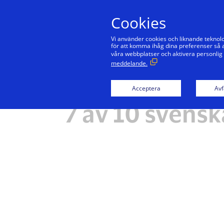
Cookies
Vi använder cookies och liknande teknolo
för att komma ihåg dina preferenser så a
våra webbplatser och aktivera personlig
meddelande.
Acceptera
Avf
7 av 10 svenska