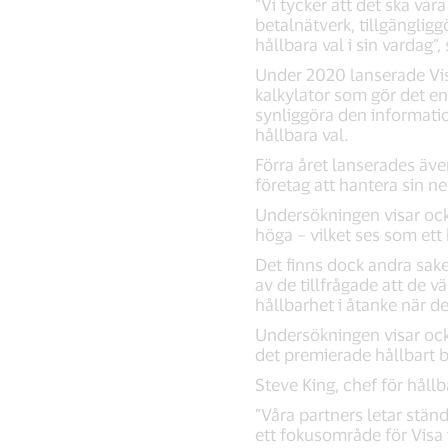
”Vi tycker att det ska var
betalnätverk, tillgänglig
hållbara val i sin vardag”,
Under 2020 lanserade Vi
kalkylator som gör det enk
synliggöra den informati
hållbara val.
Förra året lanserades äv
företag att hantera sin ne
Undersökningen visar ocks
höga – vilket ses som ett 
Det finns dock andra sake
av de tillfrågade att de v
hållbarhet i åtanke när d
Undersökningen visar ocks
det premierade hållbart 
Steve King, chef för håll
”Våra partners letar ständ
ett fokusområde för Visa 