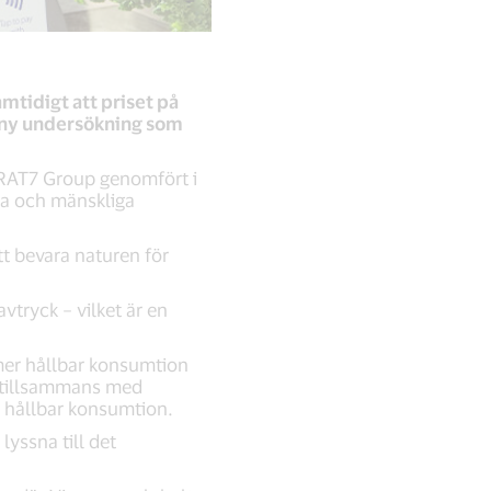
mtidigt att priset på
en ny undersökning som
TRAT7 Group genomfört i
lsa och mänskliga
att bevara naturen för
vtryck – vilket är en
n mer hållbar konsumtion
an tillsammans med
r hållbar konsumtion.
lyssna till det