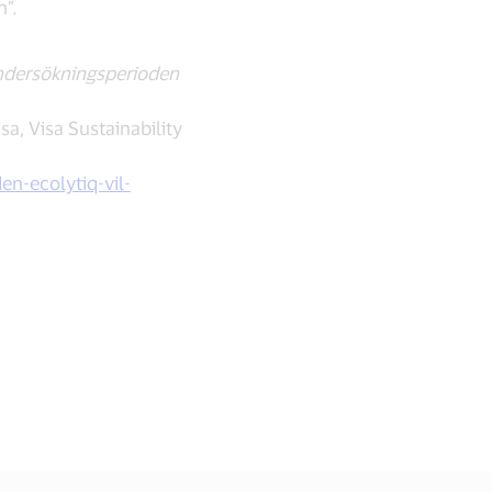
n”.
Undersökningsperioden
a, Visa Sustainability
n-ecolytiq-vil-