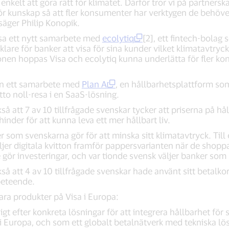
a enkelt att göra rätt för klimatet. Därför tror vi på partners
gör kunskap så att fler konsumenter har verktygen de behöve
 säger Philip Konopik.
sa ett nytt samarbete med
ecolytiq
[2], ett fintech-bolag
lare för banker att visa för sina kunder vilket klimatavtryc
onen hoppas Visa och ecolytiq kunna underlätta för fler ko
en ett samarbete med
Plan A
, en hållbarhetsplattform som
tto noll-resa i en SaaS-lösning.
å att 7 av 10 tillfrågade svenskar tycker att priserna på hål
hinder för att kunna leva ett mer hållbart liv.
r som svenskarna gör för att minska sitt klimatavtryck. Til
äljer digitala kvitton framför pappersvarianten när de shoppa
e gör investeringar, och var tionde svensk väljer banker som 
å att 4 av 10 tillfrågade svenskar hade använt sitt betalk
beteende.
bara produkter på Visa i Europa:
igt efter konkreta lösningar för att integrera hållbarhet för 
i Europa, och som ett globalt betalnätverk med tekniska lös