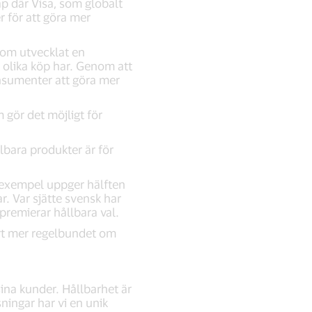
kap där Visa, som globalt
r för att göra mer
 som utvecklat en
k olika köp har. Genom att
nsumenter att göra mer
 gör det möjligt för
lbara produkter är för
l exempel uppger hälften
r. Var sjätte svensk har
premierar hållbara val.
ort mer regelbundet om
sina kunder. Hållbarhet är
ningar har vi en unik