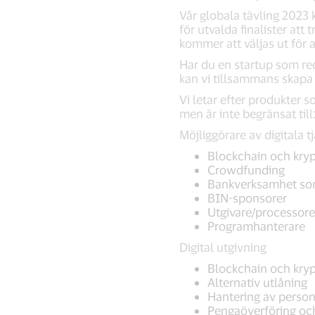
Vår globala tävling 2023
för utvalda finalister att
kommer att väljas ut för 
Har du en startup som re
kan vi tillsammans skapa
Vi letar efter produkter 
men är inte begränsat till
Möjliggörare av digitala t
Blockchain och kry
Crowdfunding
Bankverksamhet som
BIN-sponsorer
Utgivare/processore
Programhanterare
Digital utgivning
Blockchain och kry
Alternativ utlåning
Hantering av person
Pengaöverföring och