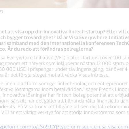
23
het att visa upp din innovativa fintech-startup? Eller vil
ch bygger trovärdighet? Då är Visa Everywhere Initiative
as i samband med den internationella konferensen Tech
co. Är du redo att förändra spelreglerna?
sa Everywhere Initiative (VEI) hjälpt startups i över 100 l
ing genom ett nätverk som inkluderar nästan 12 000 startups
530 000 USD i prispengar under tävlingens gång, där över 4
a är det första steget mot att väcka Visas intresse.
ve är en plattform som ger fintech-bolag och entreprenörer 
ktiva lösningarna inom betalvärlden,” säger Fredrik Lindqui
 innovativa lösningar har fintech-bolag potential att erbju
m, särskilt när det gäller att tillhandahålla finansiella tjän
uderats. På Visa tror vi att tillgång till den digitala ekonomi
 VEI är ett viktigt verktyg för att stödja innovatörerna som 
.typeform.com/to/cSo9JIYj?typeform-source=usa.visa.com