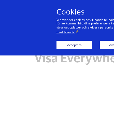
Cookies
Vi använder cookies och liknande teknolo
för att komma ihåg dina preferenser så a
våra webbplatser och aktivera personlig
meddelande.
Acceptera
Avf
Visa Everywhe