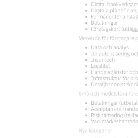
Digital bankverksam
Digitala plånböcker
Förmåner för anstäl
Betalningar
Företagskort (utläg
Mervärde för företagare o
Data och analys
ID, autentisering oc
InsurTech
Lojalitet
Handelstjänster och
Infrastruktur för pr
Detaljhandelsteknol
Små och medelstora före
Betalningar (utbetal
Acceptans (e-handel
Riskhantering (rekla
Varumärkeshanterin
Nya kategorier