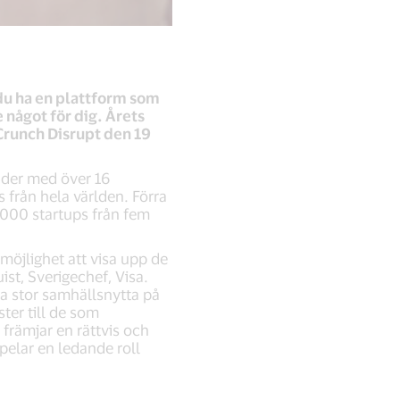
l du ha en plattform som
 något för dig. Årets
Crunch Disrupt den 19
änder med över 16
 från hela världen. Förra
 000 startups från fem
möjlighet att visa upp de
st, Sverigechef, Visa.
da stor samhällsnytta på
ster till de som
n främjar en rättvis och
spelar en ledande roll