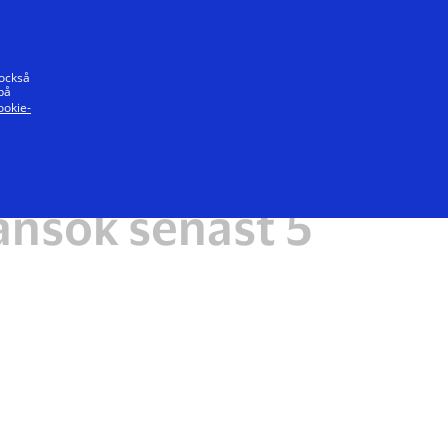
t löfte
 också
på
ookie-
ansök senast 5