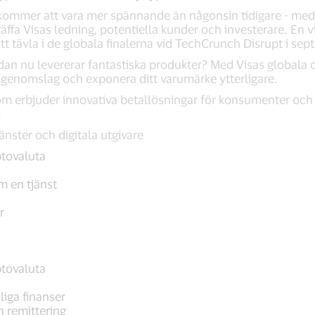
 kommer att vara mer spännande än någonsin tidigare - med 
 träffa Visas ledning, potentiella kunder och investerare. En 
att tävla i de globala finalerna vid TechCrunch Disrupt i sep
dan nu levererar fantastiska produkter? Med Visas globala 
 genomslag och exponera ditt varumärke ytterligare.
som erbjuder innovativa betallösningar för konsumenter och 
:
jänster och digitala utgivare
ptovaluta
 en tjänst
r
ptovaluta
liga finanser
 remittering