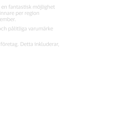
en fantastisk möjlighet
vinnare per region
tember.
och pålitliga varumärke
företag. Detta inkluderar,