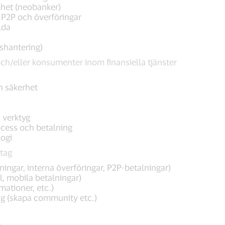
het (neobanker)
, P2P och överföringar
lda
gshantering)
ch/eller konsumenter inom finansiella tjänster
h säkerhet
 verktyg
ocess och betalning
ogi
tag
ningar, interna överföringar, P2P-betalningar)
, mobila betalningar)
mationer, etc.)
g (skapa community etc.)