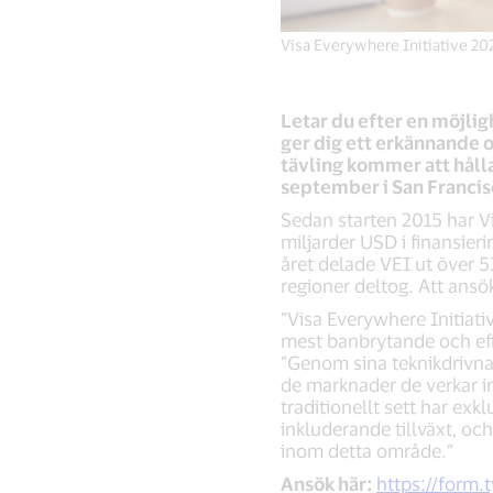
Visa Everywhere Initiative 20
Letar du efter en möjlig
ger dig ett erkännande o
tävling kommer att håll
september i San Francis
Sedan starten 2015 har Vi
miljarder USD i finansier
året delade VEI ut över 
regioner deltog. Att ansök
”Visa Everywhere Initiati
mest banbrytande och effe
”Genom sina teknikdrivna,
de marknader de verkar ino
traditionellt sett har exkl
inkluderande tillväxt, och
inom detta område.”
Ansök här:
https://form