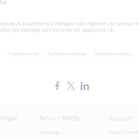
lag
nerade av kvaliteten på bidragen från regionen de senaste å
vilka nya talanger som kommer att upptäckas i år.
Tag:
Tag:
Tag:
Payment trends
Payment technology
Financial Inclusion
Share
Share
Share
the
the
the
blog
blog
blog
on
on
on
Facebook
Twitter
LinkedIn
(external
(external
(external
link,
link,
link,
ringar
News + Media
Support
open
open
open
new
new
new
window).
window).
window).
n
Visa blogg
Support Centre