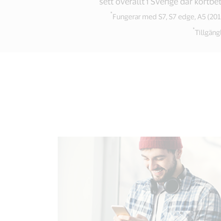
sett överallt i Sverige där kortb
*
Fungerar med S7, S7 edge, A5 (201
*
Tillgäng