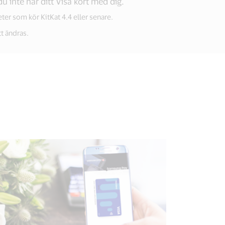
u inte har ditt Visa kort med dig.
r som kör KitKat 4.4 eller senare.
t ändras.