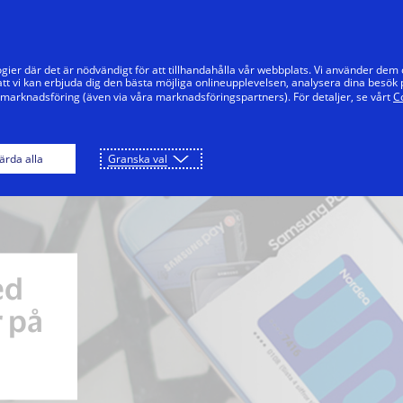
Hoppa till innehåll
Privat
Företag
Innovatörer
Vår
gier där det är nödvändigt för att tillhandahålla vår webbplats. Vi använder dem
tt vi kan erbjuda dig den bästa möjliga onlineupplevelsen, analysera dina besök 
 marknadsföring (även via våra marknadsföringspartners). För detaljer, se vårt
C
ärda alla
Granska val
ed
 på