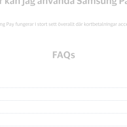
r kan jag använda Samsung P
g Pay fungerar i stort sett överallt där kortbetalningar acc
FAQs