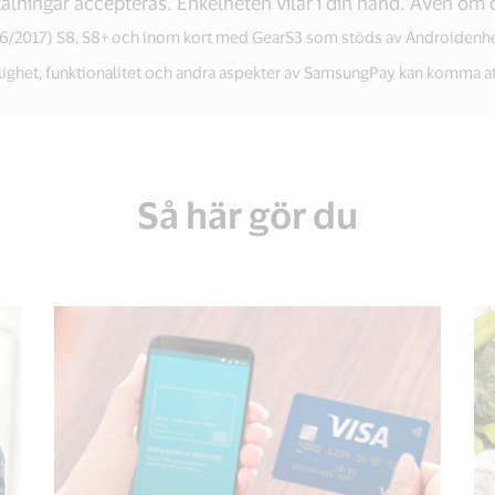
etalningar accepteras. Enkelheten vilar i din hand. Även om d
6/2017) S8, S8+ och inom kort med GearS3 som stöds av Androidenhete
lighet, funktionalitet och andra aspekter av SamsungPay kan komma at
Så här gör du