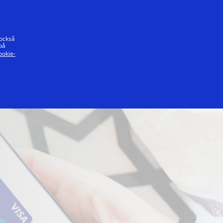
t löfte
 också
på
ookie-