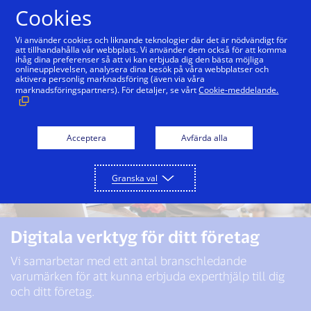
Hoppa till innehåll
Cookies
Vi använder cookies och liknande teknologier där det är nödvändigt för
att tillhandahålla vår webbplats. Vi använder dem också för att komma
ihåg dina preferenser så att vi kan erbjuda dig den bästa möjliga
onlineupplevelsen, analysera dina besök på våra webbplatser och
aktivera personlig marknadsföring (även via våra
marknadsföringspartners). För detaljer, se vårt
Cookie-meddelande.
Acceptera
Avfärda alla
Granska val
Digitala verktyg för ditt företag
Vi samarbetar med ett antal branschledande
varumärken för att kunna erbjuda experthjälp till dig
och ditt företag.