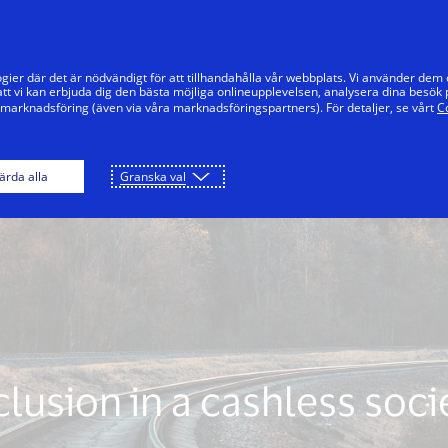
Hoppa till innehåll
Privat
Företag
Innovatörer
Vår
gier där det är nödvändigt för att tillhandahålla vår webbplats. Vi använder dem
tt vi kan erbjuda dig den bästa möjliga onlineupplevelsen, analysera dina besök 
 marknadsföring (även via våra marknadsföringspartners). För detaljer, se vårt
C
ärda alla
Granska val
clusion in a cashless soci