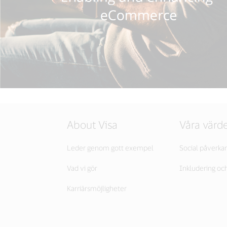
About Visa
Våra värde
Leder genom gott exempel
Social påverka
Vad vi gör
Inkludering oc
Karriärsmöjligheter