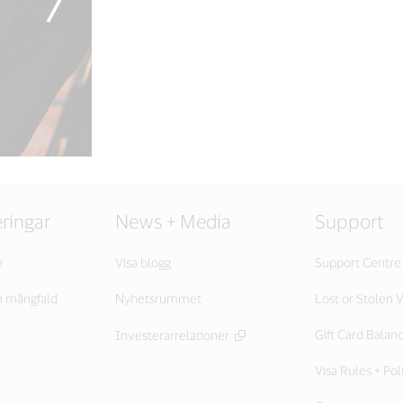
ringar
News + Media
Support
n
Visa blogg
Support Centre
h mångfald
Nyhetsrummet
Lost or Stolen V
Gift Card Balan
Investerarrelationer
Visa Rules + Pol