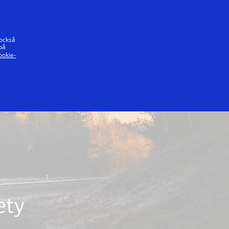
t löfte
 också
på
ookie-
ety