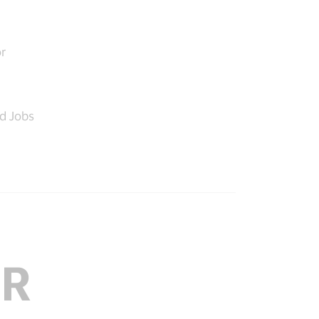
r
nd Jobs
ÖR