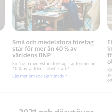
Små och medelstora företag
F
står för mer än 40 % av
i
världens BNP
f
o
Små och medelstora företag står för mer än
40 % av världens arbetskraft.²
Ki
sk
Läs mer om sociala initiativ
om
2021 och därutöver