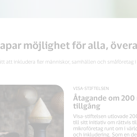
apar möjlighet för alla, övera
sätt att inkludera fler människor, samhällen och småföretag
VISA-STIFTELSEN
Åtagande om 200 m
tillgång
Visa-stiftelsen utlovade 2
till sitt initiativ om rättvis 
mikroföretag runt om i värl
och inkludering. Som en del