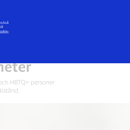
t löfte
 också
på
ookie-
len
Bevara vår planet
gheter
er och HBTQ+-personer
älstånd.