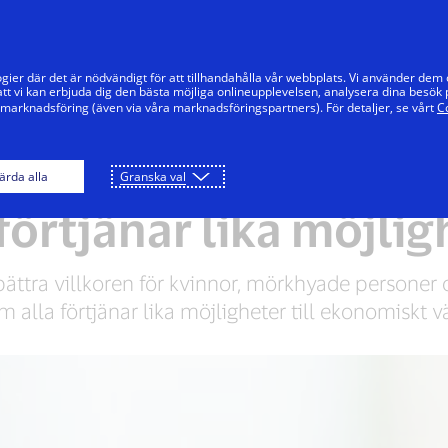
Hoppa till innehåll
Privat
Företag
Innovatörer
Vår
gier där det är nödvändigt för att tillhandahålla vår webbplats. Vi använder dem
tt vi kan erbjuda dig den bästa möjliga onlineupplevelsen, analysera dina besök 
 marknadsföring (även via våra marknadsföringspartners). För detaljer, se vårt
C
Människor och möjligheter
Stötta lokalsamhäl
ärda alla
Granska val
förtjänar lika möjli
örbättra villkoren för kvinnor, mörkhyade person
m alla förtjänar lika möjligheter till ekonomiskt v