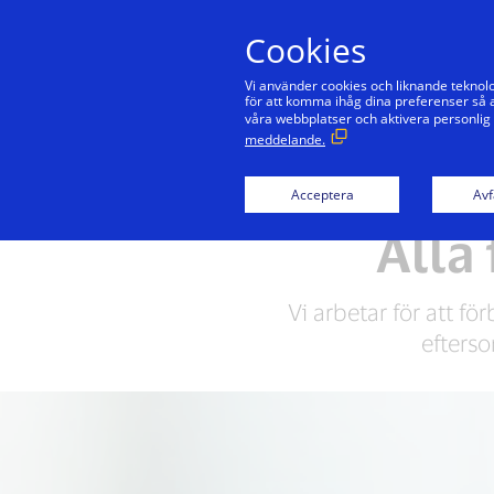
Cookies
Vi använder cookies och liknande teknolo
för att komma ihåg dina preferenser så a
våra webbplatser och aktivera personlig
meddelande.
Föregå med gott exempel
Acceptera
Avf
Alla 
Vi arbetar för att f
efterso