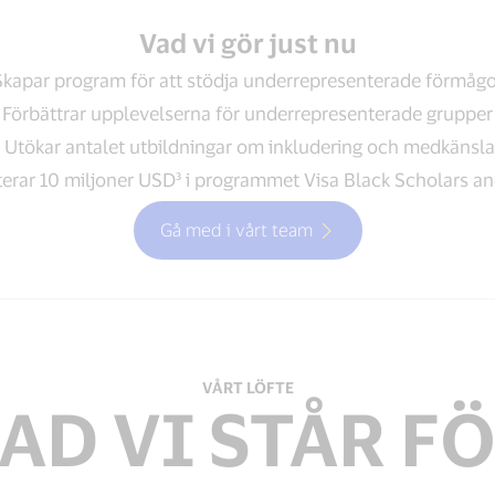
Vad vi gör just nu
Skapar program för att stödja underrepresenterade förmågo
Förbättrar upplevelserna för underrepresenterade grupper
Utökar antalet utbildningar om inkludering och medkänsla
erar 10 miljoner USD³ i programmet Visa Black Scholars a
Gå med i vårt team
VÅRT LÖFTE
AD VI STÅR F