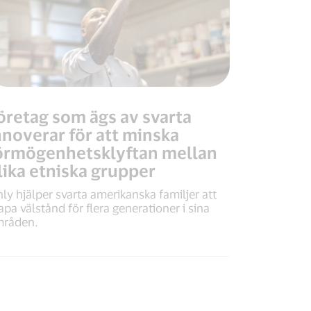
öretag som ägs av svarta
nnoverar för att minska
örmögenhetsklyftan mellan
lika etniska grupper
nly hjälper svarta amerikanska familjer att
apa välstånd för flera generationer i sina
råden.