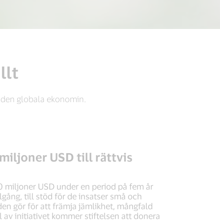
llt
 i den globala ekonomin.
iljoner USD till rättvis
00 miljoner USD under en period på fem år
tillgång, till stöd för de insatser små och
den gör för att främja jämlikhet, mångfald
 av initiativet kommer stiftelsen att donera