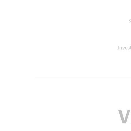
Invest
V