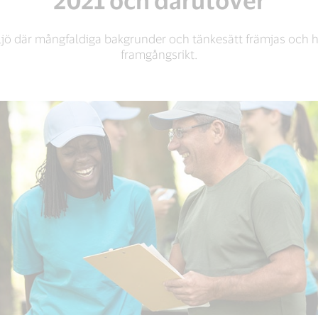
ljö där mångfaldiga bakgrunder och tänkesätt främjas och hjä
framgångsrikt.