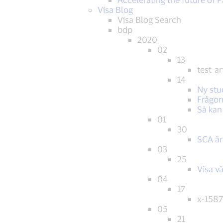
Visa Blog
Visa Blog Search
bdp
2020
02
13
test-a
14
Ny stu
Frågor
Så kan
01
30
SCA är 
03
25
Visa v
04
17
x-158
05
21