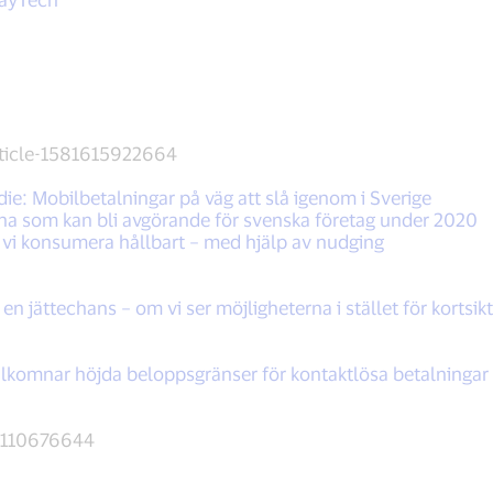
rticle-1581615922664
die: Mobilbetalningar på väg att slå igenom i Sverige
na som kan bli avgörande för svenska företag under 2020
 vi konsumera hållbart – med hjälp av nudging
en jättechans – om vi ser möjligheterna i stället för kortsi
älkomnar höjda beloppsgränser för kontaktlösa betalningar
7110676644