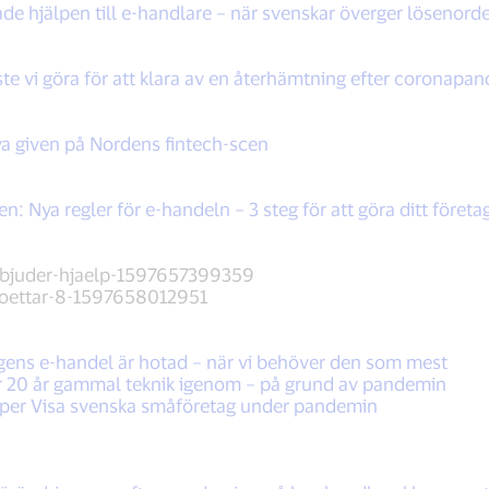
de hjälpen till e-handlare – när svenskar överger lösenord
te vi göra för att klara av en återhämtning efter coronapa
a given på Nordens fintech-scen
n: Nya regler för e-handeln – 3 steg för att göra ditt företa
rbjuder-hjaelp-1597657399359
toettar-8-1597658012951
gens e-handel är hotad – när vi behöver den som mest
r 20 år gammal teknik igenom – på grund av pandemin
lper Visa svenska småföretag under pandemin