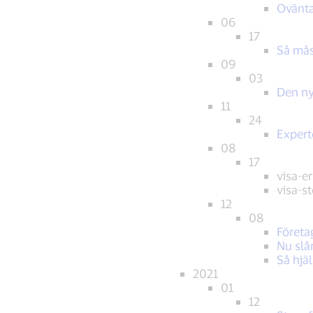
Ovänta
06
17
Så mås
09
03
Den ny
11
24
Experte
08
17
visa-e
visa-s
12
08
Företa
Nu slå
Så hjä
2021
01
12