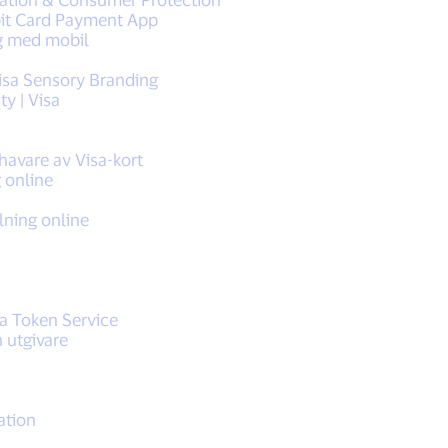
bit Card Payment App
ng med mobil
isa Sensory Branding
y | Visa
havare av Visa-kort
 online
lning online
sa Token Service
 utgivare
ation