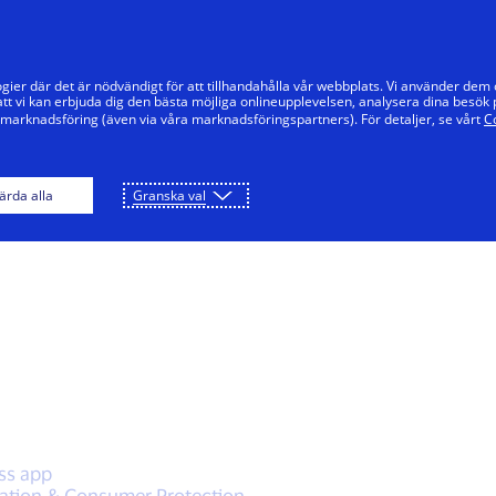
Hoppa till innehåll
Privat
Företag
Innovatörer
Vår
gier där det är nödvändigt för att tillhandahålla vår webbplats. Vi använder dem
tt vi kan erbjuda dig den bästa möjliga onlineupplevelsen, analysera dina besök 
 marknadsföring (även via våra marknadsföringspartners). För detaljer, se vårt
C
ärda alla
Granska val
gitala betalningar.
ess app
fication & Consumer Protection