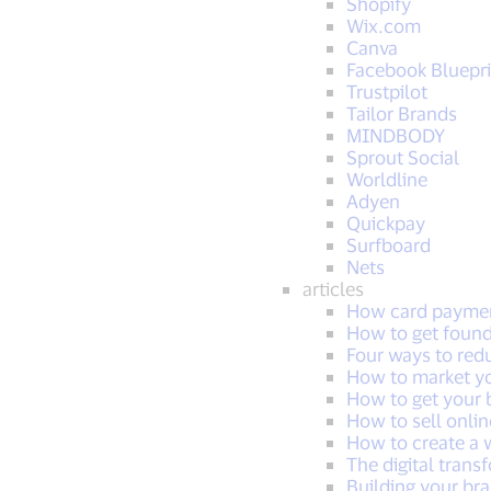
Shopify
Wix.com
Canva
Facebook Bluepri
Trustpilot
Tailor Brands
MINDBODY
Sprout Social
Worldline
Adyen
Quickpay
Surfboard
Nets
articles
How card paymen
How to get found
Four ways to red
How to market yo
How to get your 
How to sell onlin
How to create a 
The digital trans
Building your bra