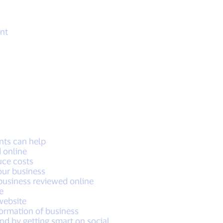
nt
ts can help
 online
uce costs
ur business
business reviewed online
e
website
formation of business
nd by getting smart on social