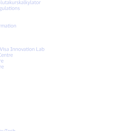
lutakurskalkylator
gulations
rmation
 Visa Innovation Lab
Centre
re
re
PayTech