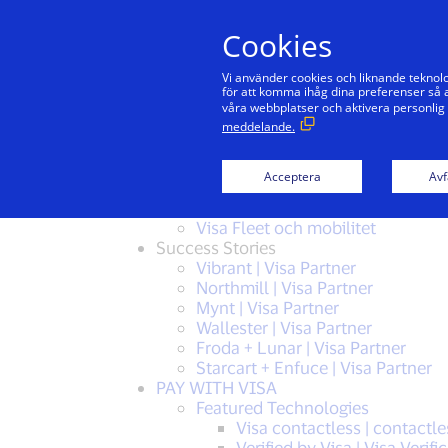
Cookies
Vi använder cookies och liknande teknolo
för att komma ihåg dina preferenser så a
våra webbplatser och aktivera personlig
Sitemap
meddelande.
Acceptera
Avf
Visa, en av de pålitliga ledarna inom di
solutions
Visa Fleet och mobilitet
Success Stories
Vibrant | Visa Partner
Northmill | Visa Partner
Mynt | Visa Partner
Wallester | Visa Partner
Froda + Lunar | Visa Partner
Starcart + Enfuce | Visa Partner
PAY WITH VISA
Featured Technologies
Visa contactless | contactl
Verified by Visa | Visa Veri