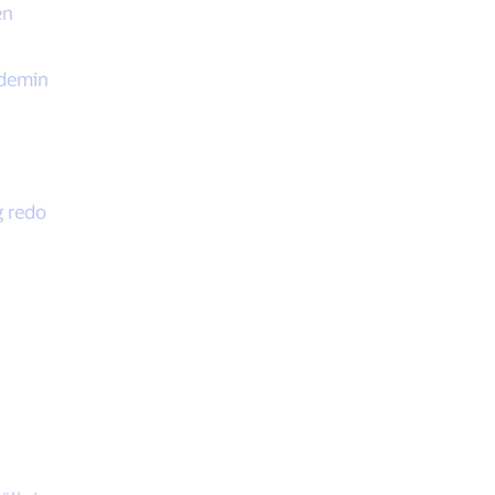
en
ndemin
g redo